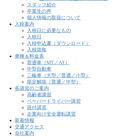
スタッフ紹介
卒業生の声
個人情報の取扱について
入校案内
入校日に必要なもの
入校日
入校申込書（ダウンロード）
入校資格
車種＆料金表
普通車（MT／AT）
中型自動車
二輪車（大型／普通／小型）
限定解除（普通／中型）
各講習のご案内
高齢者講習
ペーパードライバー講習
原付講習
企業向け安全運転講習
新着情報
交通アクセス
会社案内