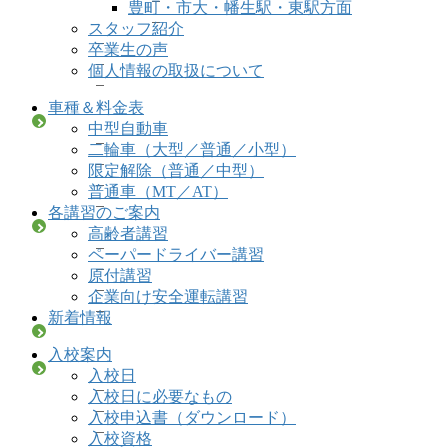
豊町・市大・幡生駅・東駅方面
スタッフ紹介
卒業生の声
個人情報の取扱について
車種＆料金表
中型自動車
二輪車（大型／普通／小型）
限定解除（普通／中型）
普通車（MT／AT）
各講習のご案内
高齢者講習
ペーパードライバー講習
原付講習
企業向け安全運転講習
新着情報
入校案内
入校日
入校日に必要なもの
入校申込書（ダウンロード）
入校資格