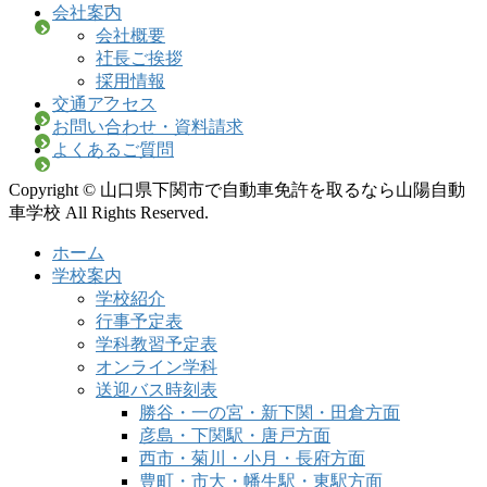
会社案内
会社概要
社長ご挨拶
採用情報
交通アクセス
お問い合わせ・資料請求
よくあるご質問
Copyright © 山口県下関市で自動車免許を取るなら山陽自動
車学校 All Rights Reserved.
ホーム
学校案内
学校紹介
行事予定表
学科教習予定表
オンライン学科
送迎バス時刻表
勝谷・一の宮・新下関・田倉方面
彦島・下関駅・唐戸方面
西市・菊川・小月・長府方面
豊町・市大・幡生駅・東駅方面