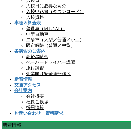
入校日
入校日に必要なもの
入校申込書（ダウンロード）
入校資格
車種＆料金表
普通車（MT／AT）
中型自動車
二輪車（大型／普通／小型）
限定解除（普通／中型）
各講習のご案内
高齢者講習
ペーパードライバー講習
原付講習
企業向け安全運転講習
新着情報
交通アクセス
会社案内
会社概要
社長ご挨拶
採用情報
お問い合わせ・資料請求
新着情報