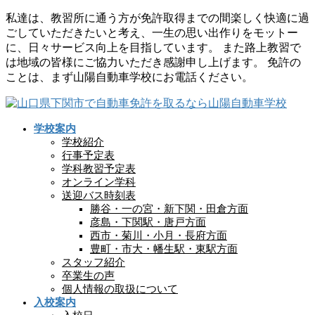
コ
ナ
私達は、教習所に通う方が免許取得までの間楽しく快適に過
ン
ビ
ごしていただきたいと考え、一生の思い出作りをモットー
テ
ゲ
に、日々サービス向上を目指しています。 また路上教習で
ン
ー
は地域の皆様にご協力いただき感謝申し上げます。 免許の
ツ
シ
ことは、まず山陽自動車学校にお電話ください。
に
ョ
移
ン
動
に
学校案内
移
学校紹介
動
行事予定表
学科教習予定表
オンライン学科
送迎バス時刻表
勝谷・一の宮・新下関・田倉方面
彦島・下関駅・唐戸方面
西市・菊川・小月・長府方面
豊町・市大・幡生駅・東駅方面
スタッフ紹介
卒業生の声
個人情報の取扱について
入校案内