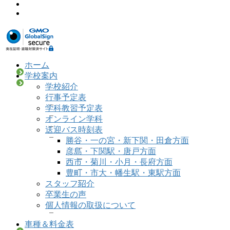
ホーム
学校案内
学校紹介
行事予定表
学科教習予定表
オンライン学科
送迎バス時刻表
勝谷・一の宮・新下関・田倉方面
彦島・下関駅・唐戸方面
西市・菊川・小月・長府方面
豊町・市大・幡生駅・東駅方面
スタッフ紹介
卒業生の声
個人情報の取扱について
車種＆料金表