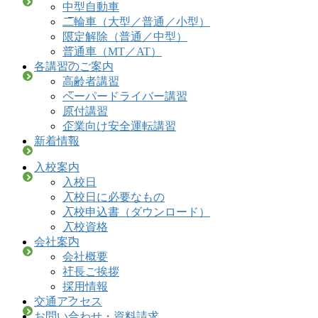
中型自動車
二輪車（大型／普通／小型）
限定解除（普通／中型）
普通車（MT／AT）
各講習のご案内
高齢者講習
ペーパードライバー講習
原付講習
企業向け安全運転講習
新着情報
入校案内
入校日
入校日に必要なもの
入校申込書（ダウンロード）
入校資格
会社案内
会社概要
社長ご挨拶
採用情報
交通アクセス
お問い合わせ・資料請求