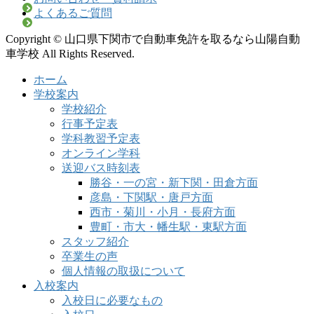
よくあるご質問
Copyright © 山口県下関市で自動車免許を取るなら山陽自動
車学校 All Rights Reserved.
ホーム
学校案内
学校紹介
行事予定表
学科教習予定表
オンライン学科
送迎バス時刻表
勝谷・一の宮・新下関・田倉方面
彦島・下関駅・唐戸方面
西市・菊川・小月・長府方面
豊町・市大・幡生駅・東駅方面
スタッフ紹介
卒業生の声
個人情報の取扱について
入校案内
入校日に必要なもの