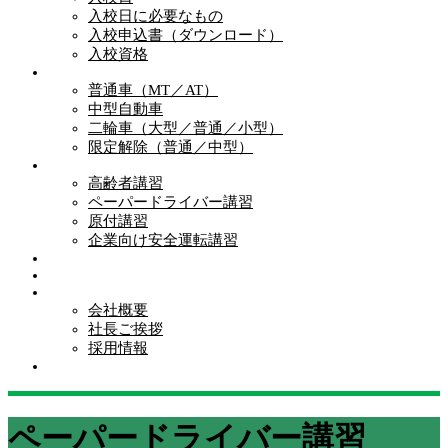
入校日に必要なもの
入校申込書（ダウンロード）
入校資格
普通車（MT／AT）
中型自動車
二輪車（大型／普通／小型）
限定解除（普通／中型）
高齢者講習
ペーパードライバー講習
原付講習
企業向け安全運転講習
会社概要
社長ご挨拶
採用情報
ペーパードライバー講習