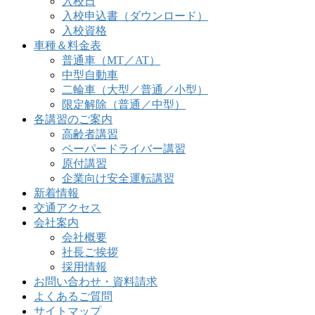
入校日
入校申込書（ダウンロード）
入校資格
車種＆料金表
普通車（MT／AT）
中型自動車
二輪車（大型／普通／小型）
限定解除（普通／中型）
各講習のご案内
高齢者講習
ペーパードライバー講習
原付講習
企業向け安全運転講習
新着情報
交通アクセス
会社案内
会社概要
社長ご挨拶
採用情報
お問い合わせ・資料請求
よくあるご質問
サイトマップ