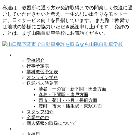
コ
ナ
私達は、教習所に通う方が免許取得までの間楽しく快適に過
ン
ビ
ごしていただきたいと考え、一生の思い出作りをモットー
テ
ゲ
に、日々サービス向上を目指しています。 また路上教習で
ン
ー
は地域の皆様にご協力いただき感謝申し上げます。 免許の
ツ
シ
ことは、まず山陽自動車学校にお電話ください。
に
ョ
移
ン
動
に
移
学校紹介
動
行事予定表
学科教習予定表
オンライン学科
送迎バス時刻表
勝谷・一の宮・新下関・田倉方面
彦島・下関駅・唐戸方面
西市・菊川・小月・長府方面
豊町・市大・幡生駅・東駅方面
スタッフ紹介
卒業生の声
個人情報の取扱について
入校日